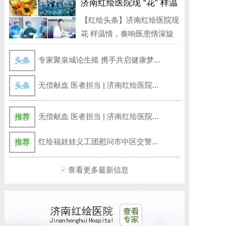
济南红绘医院现 “花” 样温
情，奏响医患情深旋律
【红绘头条】济南红绘医院现
花 样温情，奏响医患情深旋
律 3月...
专家聚泉城论生殖 携手共启健康梦...
头条
无偿献血 医者担当 | 济南红绘医院...
头条
无偿献血 医者担当 | 济南红绘医院...
推荐
红绘福娃娃义工团慰问市中区交警...
推荐
查看更多最新信息