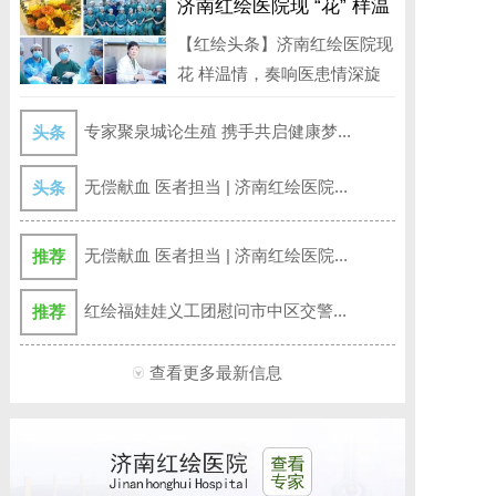
济南红绘医院现 “花” 样温
情，奏响医患情深旋律
【红绘头条】济南红绘医院现
花 样温情，奏响医患情深旋
律 3月...
专家聚泉城论生殖 携手共启健康梦...
头条
无偿献血 医者担当 | 济南红绘医院...
头条
无偿献血 医者担当 | 济南红绘医院...
推荐
红绘福娃娃义工团慰问市中区交警...
推荐
查看更多最新信息